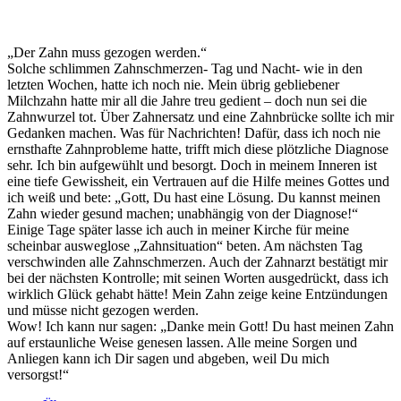
„Der Zahn muss gezogen werden.“
Solche schlimmen Zahnschmerzen- Tag und Nacht- wie in den
letzten Wochen, hatte ich noch nie. Mein übrig gebliebener
Milchzahn hatte mir all die Jahre treu gedient – doch nun sei die
Zahnwurzel tot. Über Zahnersatz und eine Zahnbrücke sollte ich mir
Gedanken machen. Was für Nachrichten! Dafür, dass ich noch nie
ernsthafte Zahnprobleme hatte, trifft mich diese plötzliche Diagnose
sehr. Ich bin aufgewühlt und besorgt. Doch in meinem Inneren ist
eine tiefe Gewissheit, ein Vertrauen auf die Hilfe meines Gottes und
ich weiß und bete: „Gott, Du hast eine Lösung. Du kannst meinen
Zahn wieder gesund machen; unabhängig von der Diagnose!“
Einige Tage später lasse ich auch in meiner Kirche für meine
scheinbar ausweglose „Zahnsituation“ beten. Am nächsten Tag
verschwinden alle Zahnschmerzen. Auch der Zahnarzt bestätigt mir
bei der nächsten Kontrolle; mit seinen Worten ausgedrückt, dass ich
wirklich Glück gehabt hätte! Mein Zahn zeige keine Entzündungen
und müsse nicht gezogen werden.
Wow! Ich kann nur sagen: „Danke mein Gott! Du hast meinen Zahn
auf erstaunliche Weise genesen lassen. Alle meine Sorgen und
Anliegen kann ich Dir sagen und abgeben, weil Du mich
versorgst!“