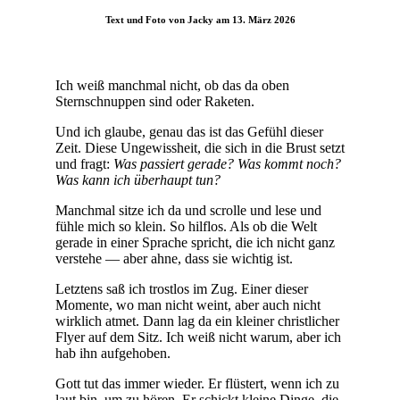
Text und Foto von Jacky am 13. März 2026
Ich weiß manchmal nicht, ob das da oben
Sternschnuppen sind oder Raketen.
Und ich glaube, genau das ist das Gefühl dieser
Zeit. Diese Ungewissheit, die sich in die Brust setzt
und fragt:
Was passiert gerade? Was kommt noch?
Was kann ich überhaupt tun?
Manchmal sitze ich da und scrolle und lese und
fühle mich so klein. So hilflos. Als ob die Welt
gerade in einer Sprache spricht, die ich nicht ganz
verstehe — aber ahne, dass sie wichtig ist.
Letztens saß ich trostlos im Zug. Einer dieser
Momente, wo man nicht weint, aber auch nicht
wirklich atmet. Dann lag da ein kleiner christlicher
Flyer auf dem Sitz. Ich weiß nicht warum, aber ich
hab ihn aufgehoben.
Gott tut das immer wieder. Er flüstert, wenn ich zu
laut bin, um zu hören. Er schickt kleine Dinge, die