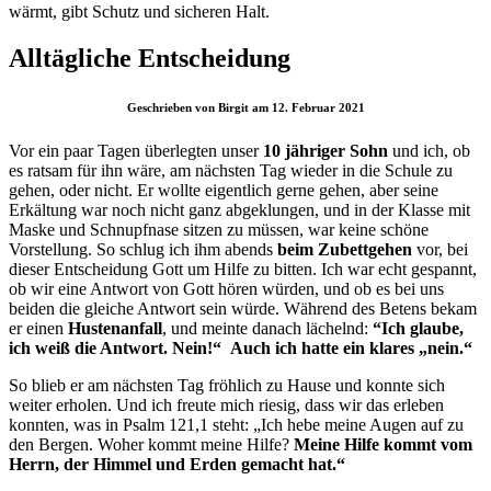
wärmt, gibt Schutz und sicheren Halt.
Alltägliche Entscheidung
Geschrieben von Birgit am 12. Februar 2021
Vor ein paar Tagen überlegten unser
10 jähriger Sohn
und ich, ob
es ratsam für ihn wäre, am nächsten Tag wieder in die Schule zu
gehen, oder nicht. Er wollte eigentlich gerne gehen, aber seine
Erkältung war noch nicht ganz abgeklungen, und in der Klasse mit
Maske und Schnupfnase sitzen zu müssen, war keine schöne
Vorstellung. So schlug ich ihm abends
beim
Zubettgehen
vor, bei
dieser Entscheidung Gott um Hilfe zu bitten. Ich war echt gespannt,
ob wir eine Antwort von Gott hören würden, und ob es bei uns
beiden die gleiche Antwort sein würde. Während des Betens bekam
er einen
Hustenanfall
, und meinte danach lächelnd:
“Ich glaube,
ich weiß die Antwort. Nein!“ Auch ich hatte ein klares „nein.“
So blieb er am nächsten Tag fröhlich zu Hause und konnte sich
weiter erholen. Und ich freute mich riesig, dass wir das erleben
konnten, was in Psalm 121,1 steht: „Ich hebe meine Augen auf zu
den Bergen. Woher kommt meine Hilfe?
Meine Hilfe kommt vom
Herrn, der Himmel und Erden gemacht hat.“