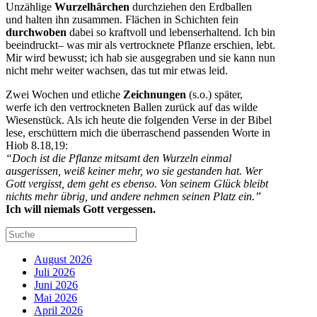
Unzählige
Wurzelhärchen
durchziehen den Erdballen
und halten ihn zusammen. Flächen in Schichten fein
durchwoben
dabei so kraftvoll und lebenserhaltend. Ich bin
beeindruckt– was mir als vertrocknete Pflanze erschien, lebt.
Mir wird bewusst; ich hab sie ausgegraben und sie kann nun
nicht mehr weiter wachsen, das tut mir etwas leid.
Zwei Wochen und etliche
Zeichnungen
(s.o.) später,
werfe ich den vertrockneten Ballen zurück auf das wilde
Wiesenstück. Als ich heute die folgenden Verse in der Bibel
lese, erschüttern mich die überraschend passenden Worte in
Hiob 8.18,19:
“Doch ist die Pflanze mitsamt den Wurzeln einmal
ausgerissen, weiß keiner mehr, wo sie gestanden hat. Wer
Gott vergisst, dem geht es ebenso. Von seinem Glück bleibt
nichts mehr übrig, und andere nehmen seinen Platz ein.”
Ich will niemals Gott vergessen.
August 2026
Juli 2026
Juni 2026
Mai 2026
April 2026