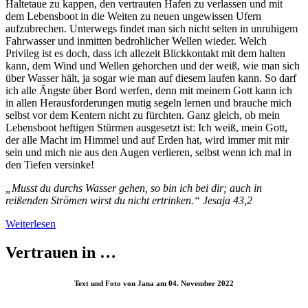
Haltetaue zu kappen, den vertrauten Hafen zu verlassen und mit
dem Lebensboot in die Weiten zu neuen ungewissen Ufern
aufzubrechen. Unterwegs findet man sich nicht selten in unruhigem
Fahrwasser und inmitten bedrohlicher Wellen wieder. Welch
Privileg ist es doch, dass ich allezeit Blickkontakt mit dem halten
kann, dem Wind und Wellen gehorchen und der weiß, wie man sich
über Wasser hält, ja sogar wie man auf diesem laufen kann. So darf
ich alle Ängste über Bord werfen, denn mit meinem Gott kann ich
in allen Herausforderungen mutig segeln lernen und brauche mich
selbst vor dem Kentern nicht zu fürchten. Ganz gleich, ob mein
Lebensboot heftigen Stürmen ausgesetzt ist: Ich weiß, mein Gott,
der alle Macht im Himmel und auf Erden hat, wird immer mit mir
sein und mich nie aus den Augen verlieren, selbst wenn ich mal in
den Tiefen versinke!
„Musst du durchs Wasser gehen, so bin ich bei dir; auch in
reißenden Strömen wirst du nicht ertrinken.“ Jesaja 43,2
Weiterlesen
Vertrauen in …
Text und Foto von Jana am 04. November 2022