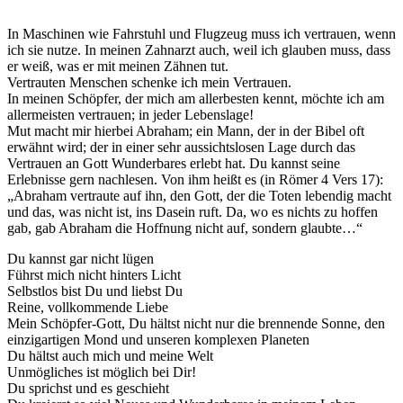
In Maschinen wie Fahrstuhl und Flugzeug muss ich vertrauen, wenn
ich sie nutze. In meinen Zahnarzt auch, weil ich glauben muss, dass
er weiß, was er mit meinen Zähnen tut.
Vertrauten Menschen schenke ich mein Vertrauen.
In meinen Schöpfer, der mich am allerbesten kennt, möchte ich am
allermeisten vertrauen; in jeder Lebenslage!
Mut macht mir hierbei Abraham; ein Mann, der in der Bibel oft
erwähnt wird; der in einer sehr aussichtslosen Lage durch das
Vertrauen an Gott Wunderbares erlebt hat. Du kannst seine
Erlebnisse gern nachlesen. Von ihm heißt es (in Römer 4 Vers 17):
„Abraham vertraute auf ihn, den Gott, der die Toten lebendig macht
und das, was nicht ist, ins Dasein ruft. Da, wo es nichts zu hoffen
gab, gab Abraham die Hoffnung nicht auf, sondern glaubte…“
Du kannst gar nicht lügen
Führst mich nicht hinters Licht
Selbstlos bist Du und liebst Du
Reine, vollkommende Liebe
Mein Schöpfer-Gott, Du hältst nicht nur die brennende Sonne, den
einzigartigen Mond und unseren komplexen Planeten
Du hältst auch mich und meine Welt
Unmögliches ist möglich bei Dir!
Du sprichst und es geschieht