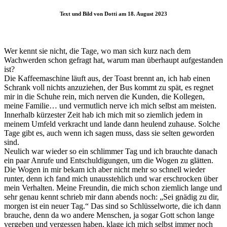
Text und Bild von Dotti am 18. August 2023
Wer kennt sie nicht, die Tage, wo man sich kurz nach dem
Wachwerden schon gefragt hat, warum man überhaupt aufgestanden
ist?
Die Kaffeemaschine läuft aus, der Toast brennt an, ich hab einen
Schrank voll nichts anzuziehen, der Bus kommt zu spät, es regnet
mir in die Schuhe rein, mich nerven die Kunden, die Kollegen,
meine Familie… und vermutlich nerve ich mich selbst am meisten.
Innerhalb kürzester Zeit hab ich mich mit so ziemlich jedem in
meinem Umfeld verkracht und lande dann heulend zuhause. Solche
Tage gibt es, auch wenn ich sagen muss, dass sie selten geworden
sind.
Neulich war wieder so ein schlimmer Tag und ich brauchte danach
ein paar Anrufe und Entschuldigungen, um die Wogen zu glätten.
Die Wogen in mir bekam ich aber nicht mehr so schnell wieder
runter, denn ich fand mich unausstehlich und war erschrocken über
mein Verhalten. Meine Freundin, die mich schon ziemlich lange und
sehr genau kennt schrieb mir dann abends noch: „Sei gnädig zu dir,
morgen ist ein neuer Tag.“ Das sind so Schlüsselworte, die ich dann
brauche, denn da wo andere Menschen, ja sogar Gott schon lange
vergeben und vergessen haben, klage ich mich selbst immer noch