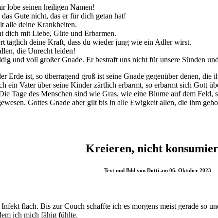
mir lobe seinen heiligen Namen!
 das Gute nicht, das er für dich getan hat!
lt alle deine Krankheiten.
nt dich mit Liebe, Güte und Erbarmen.
t täglich deine Kraft, dass du wieder jung wie ein Adler wirst.
llen, die Unrecht leiden!
dig und voll großer Gnade. Er bestraft uns nicht für unsere Sünden und
 Erde ist, so überragend groß ist seine Gnade gegenüber denen, die ihn
h ein Vater über seine Kinder zärtlich erbarmt, so erbarmt sich Gott übe
. Die Tage des Menschen sind wie Gras, wie eine Blume auf dem Feld, s
ewesen. Gottes Gnade aber gilt bis in alle Ewigkeit allen, die ihm geho
Kreieren, nicht konsumie
Text und Bild von Dotti am 06. Oktober 2023
 Infekt flach. Bis zur Couch schaffte ich es morgens meist gerade so 
em ich mich fähig fühlte.