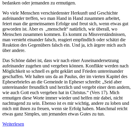
bedanken oder jemanden zu ermutigen.
Wo viele Menschen verschiedenster Herkunft und Geschichte
aufeinander treffen, wo man Hand in Hand zusammen arbeitet,
feiert man die gemeinsamen Erfolge und freut sich, wenn etwas gut
geworden ist. Aber es „menschelt“ natürlich, wie überall, wo
Menschen zusammen kommen. Es kommt zu Missverständnissen,
man versteht einander falsch, reagiert empfindlich oder schätzt die
Reaktion des Gegenübers falsch ein. Und ja, ich ärgere mich auch
über andere.
Das Schöne dabei ist, dass wir nach einer Auseinandersetzung
aufeinander zugehen und vergeben können. Konflikte werden nach
Möglichkeit so schnell es geht geklärt und Frieden untereinander
geschaffen. Wir halten uns da an Paulus, der im vierten Kapitel des
Epheserbriefes an die Gemeinde in Epheser schreibt: „Seid aber
untereinander freundlich und herzlich und vergebt einer dem andern,
wie auch Gott euch vergeben hat in Christus.“ (Vers 17). Mich
ermutigen diese Worte immer wieder und helfen mir dabei, nicht
nachtragend zu sein. Ebenso ist es mir wichtig, andere zu loben und
mich mit ihnen zu freuen, wenn sie Erfolg haben. Manchmal reicht
etwas ganz Simples, um jemanden etwas Gutes zu tun.
Weiterlesen