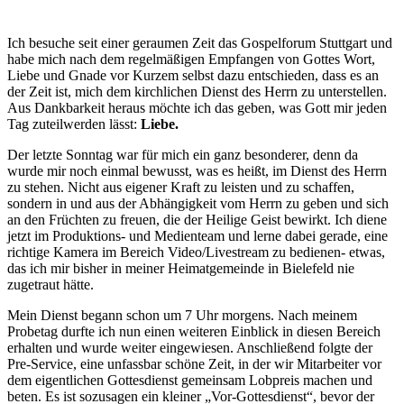
Ich besuche seit einer geraumen Zeit das Gospelforum Stuttgart und
habe mich nach dem regelmäßigen Empfangen von Gottes Wort,
Liebe und Gnade vor Kurzem selbst dazu entschieden, dass es an
der Zeit ist, mich dem kirchlichen Dienst des Herrn zu unterstellen.
Aus Dankbarkeit heraus möchte ich das geben, was Gott mir jeden
Tag zuteilwerden lässt:
Liebe.
Der letzte Sonntag war für mich ein ganz besonderer, denn da
wurde mir noch einmal bewusst, was es heißt, im Dienst des Herrn
zu stehen. Nicht aus eigener Kraft zu leisten und zu schaffen,
sondern in und aus der Abhängigkeit vom Herrn zu geben und sich
an den Früchten zu freuen, die der Heilige Geist bewirkt. Ich diene
jetzt im Produktions- und Medienteam und lerne dabei gerade, eine
richtige Kamera im Bereich Video/Livestream zu bedienen- etwas,
das ich mir bisher in meiner Heimatgemeinde in Bielefeld nie
zugetraut hätte.
Mein Dienst begann schon um 7 Uhr morgens. Nach meinem
Probetag durfte ich nun einen weiteren Einblick in diesen Bereich
erhalten und wurde weiter eingewiesen. Anschließend folgte der
Pre-Service, eine unfassbar schöne Zeit, in der wir Mitarbeiter vor
dem eigentlichen Gottesdienst gemeinsam Lobpreis machen und
beten. Es ist sozusagen ein kleiner „Vor-Gottesdienst“, bevor der