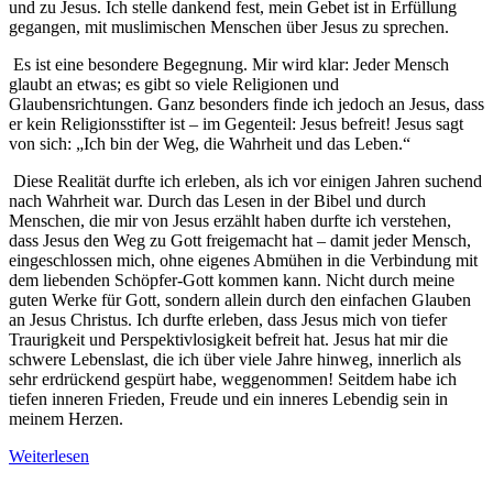
und zu Jesus. Ich stelle dankend fest, mein Gebet ist in Erfüllung
gegangen, mit muslimischen Menschen über Jesus zu sprechen.
Es ist eine besondere Begegnung. Mir wird klar: Jeder Mensch
glaubt an etwas; es gibt so viele Religionen und
Glaubensrichtungen. Ganz besonders finde ich jedoch an Jesus, dass
er kein Religionsstifter ist – im Gegenteil: Jesus befreit! Jesus sagt
von sich: „Ich bin der Weg, die Wahrheit und das Leben.“
Diese Realität durfte ich erleben, als ich vor einigen Jahren suchend
nach Wahrheit war. Durch das Lesen in der Bibel und durch
Menschen, die mir von Jesus erzählt haben durfte ich verstehen,
dass Jesus den Weg zu Gott freigemacht hat – damit jeder Mensch,
eingeschlossen mich, ohne eigenes Abmühen in die Verbindung mit
dem liebenden Schöpfer-Gott kommen kann. Nicht durch meine
guten Werke für Gott, sondern allein durch den einfachen Glauben
an Jesus Christus. Ich durfte erleben, dass Jesus mich von tiefer
Traurigkeit und Perspektivlosigkeit befreit hat. Jesus hat mir die
schwere Lebenslast, die ich über viele Jahre hinweg, innerlich als
sehr erdrückend gespürt habe, weggenommen! Seitdem habe ich
tiefen inneren Frieden, Freude und ein inneres Lebendig sein in
meinem Herzen.
Weiterlesen